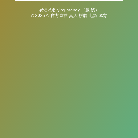
易记域名 ying.money （赢.钱）
© 2026 © 官方直营 真人 棋牌 电游 体育